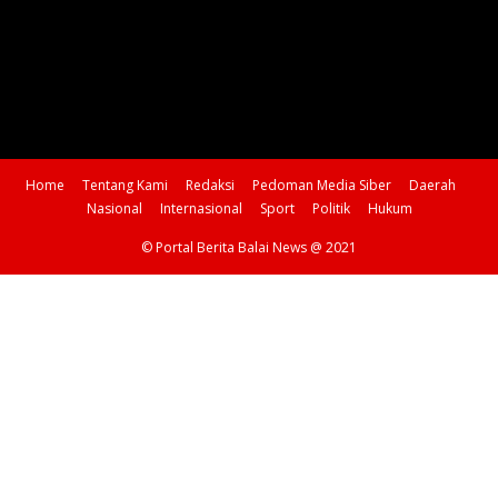
Home
Tentang Kami
Redaksi
Pedoman Media Siber
Daerah
Nasional
Internasional
Sport
Politik
Hukum
© Portal Berita Balai News @ 2021