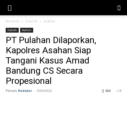
Beranda
Daerah
Asahan
Daerah
Asahan
PT Pulahan Dilaporkan,
Kapolres Asahan Siap
Tangani Kasus Amad
Bandung CS Secara
Propesional
Penulis
Redaksi
-
19/04/2022
424
0