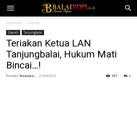
Beranda
Daerah
Daerah
Tanjungbalai
Teriakan Ketua LAN
Tanjungbalai, Hukum Mati
Bincai…!
Penulis
Redaksi
-
21/04/2022
367
0