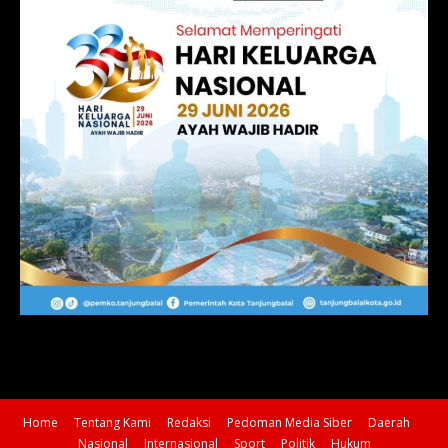
Home
Tentang Kami
Redaksi
Pedoman Media Siber
Daerah
Nasional
Internasional
Sport
Politik
Hukum