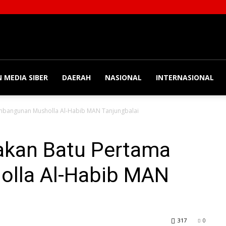
 MEDIA SIBER
DAERAH
NASIONAL
INTERNASIONAL
embangunan Musholla Al-Habib MAN Tanjungbalai
takan Batu Pertama
lla Al-Habib MAN
317
0