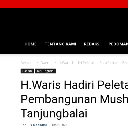
Balainews
HOME
TENTANG KAMI
REDAKSI
PEDOMAN
Beranda
Daerah
H.Waris Hadiri Peletakan Batu Pertama P
Daerah
Tanjungbalai
H.Waris Hadiri Pele
Pembangunan Musho
Tanjungbalai
Penulis
Redaksi
-
10/03/2021