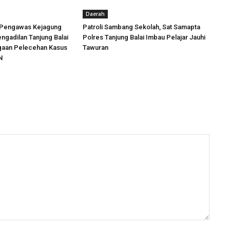
Daerah
 Pengawas Kejagung
Patroli Sambang Sekolah, Sat Samapta
engadilan Tanjung Balai
Polres Tanjung Balai Imbau Pelajar Jauhi
ugaan Pelecehan Kasus
Tawuran
N