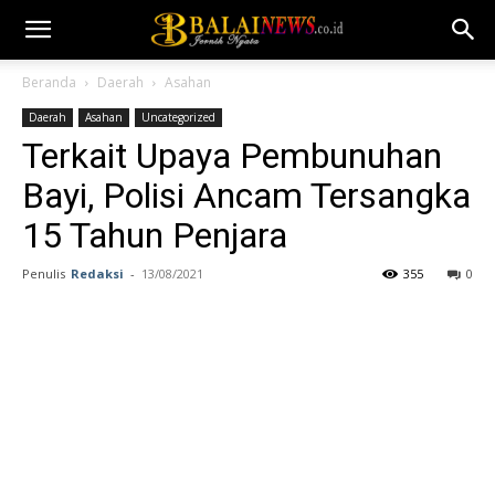
Beranda
Daerah
Asahan
Daerah
Asahan
Uncategorized
Terkait Upaya Pembunuhan
Bayi, Polisi Ancam Tersangka
15 Tahun Penjara
Penulis
Redaksi
-
13/08/2021
355
0