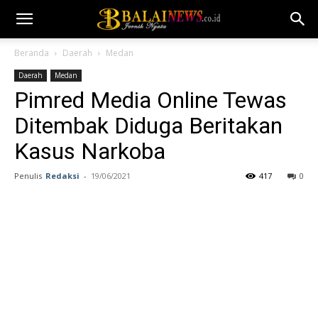
Beranda
Daerah
Medan
Daerah
Medan
Pimred Media Online Tewas
Ditembak Diduga Beritakan
Kasus Narkoba
Penulis
Redaksi
-
19/06/2021
417
0