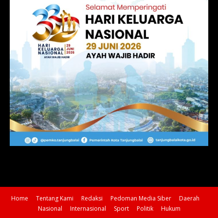
Home
Tentang Kami
Redaksi
Pedoman Media Siber
Daerah
Nasional
Internasional
Sport
Politik
Hukum