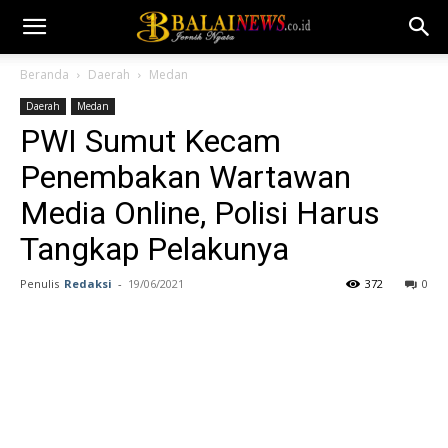
Beranda
Daerah
Medan
Daerah
Medan
PWI Sumut Kecam
Penembakan Wartawan
Media Online, Polisi Harus
Tangkap Pelakunya
Penulis
Redaksi
-
19/06/2021
372
0