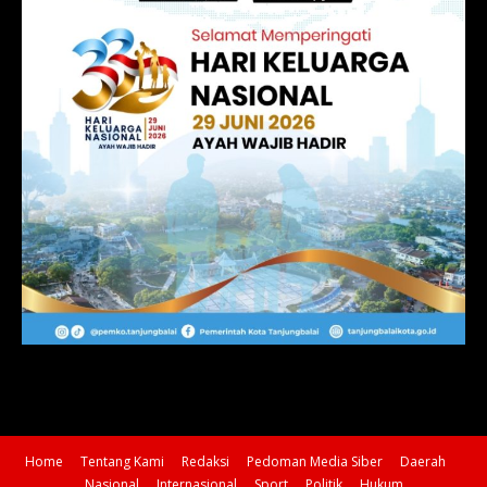
Home
Tentang Kami
Redaksi
Pedoman Media Siber
Daerah
Nasional
Internasional
Sport
Politik
Hukum