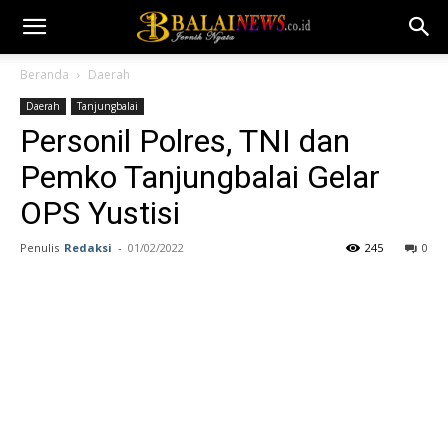
Beranda
Daerah
Daerah
Tanjungbalai
Personil Polres, TNI dan
Pemko Tanjungbalai Gelar
OPS Yustisi
Penulis
Redaksi
-
01/02/2022
245
0