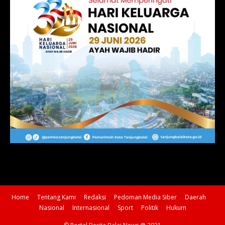
Home
Tentang Kami
Redaksi
Pedoman Media Siber
Daerah
Nasional
Internasional
Sport
Politik
Hukum