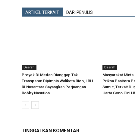
ARTIKEL TERKAIT
DARI PENULIS
Daerah
Daerah
Proyek Di Medan Dianggap Tak
Masyarakat Minta
Transparan Dipimpin Walikota Rico, LBH
Priksa Panitera P
RI Nusantara Sayangkan Perjuangan
Sumut, Terkait D
Bobby Nasution
Harta Gono Gini H
TINGGALKAN KOMENTAR