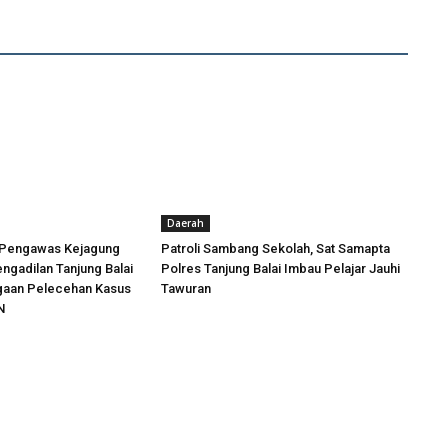
Daerah
 Pengawas Kejagung
Patroli Sambang Sekolah, Sat Samapta
engadilan Tanjung Balai
Polres Tanjung Balai Imbau Pelajar Jauhi
ugaan Pelecehan Kasus
Tawuran
N