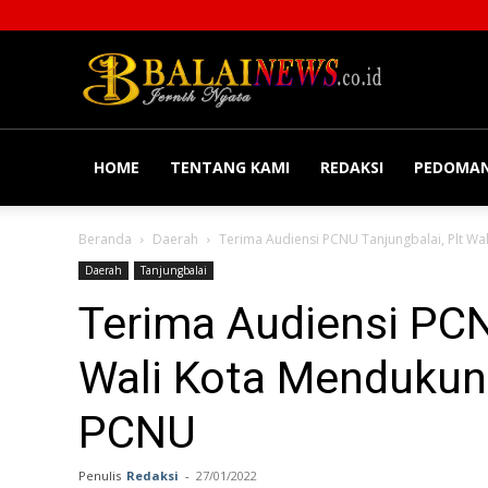
Balainews
HOME
TENTANG KAMI
REDAKSI
PEDOMAN
Beranda
Daerah
Terima Audiensi PCNU Tanjungbalai, Plt W
Daerah
Tanjungbalai
Terima Audiensi PCN
Wali Kota Mendukun
PCNU
Penulis
Redaksi
-
27/01/2022