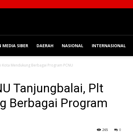
 MEDIA SIBER
DAERAH
NASIONAL
INTERNASIONAL
ali Kota Mendukung Berbagai Program PCNU
U Tanjungbalai, Plt
g Berbagai Program
265
0