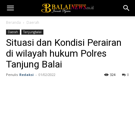
Beranda
Daerah
Daerah
Tanjungbalai
Situasi dan Kondisi Perairan
di wilayah hukum Polres
Tanjung Balai
Penulis
Redaksi
-
01/02/2022
324
0