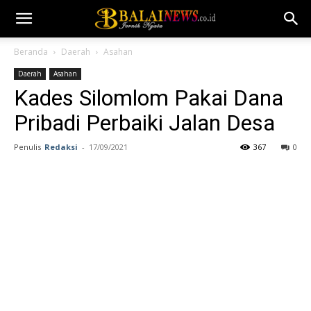
Beranda
Daerah
Asahan
Daerah
Asahan
Kades Silomlom Pakai Dana
Pribadi Perbaiki Jalan Desa
Penulis
Redaksi
-
17/09/2021
367
0