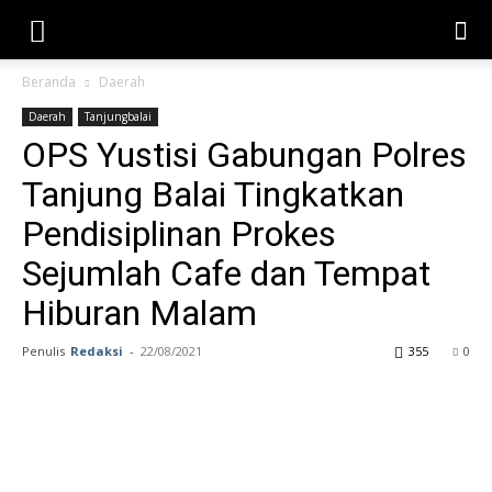
Beranda
Daerah
Daerah
Tanjungbalai
OPS Yustisi Gabungan Polres
Tanjung Balai Tingkatkan
Pendisiplinan Prokes
Sejumlah Cafe dan Tempat
Hiburan Malam
Penulis
Redaksi
-
22/08/2021
355
0