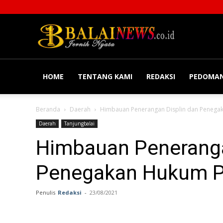
Balainews
HOME
TENTANG KAMI
REDAKSI
PEDOMAN
Beranda
Daerah
Himbauan Penerangan Displin dan Penega
Daerah
Tanjungbalai
Himbauan Peneranga
Penegakan Hukum P
Penulis
Redaksi
-
23/08/2021