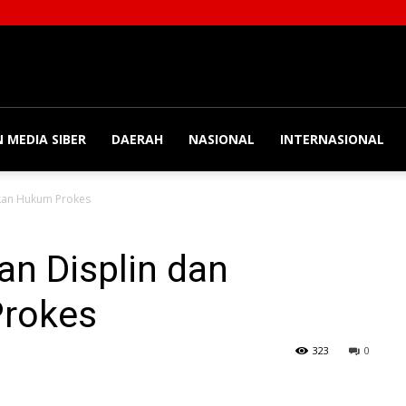
 MEDIA SIBER
DAERAH
NASIONAL
INTERNASIONAL
kan Hukum Prokes
n Displin dan
rokes
323
0