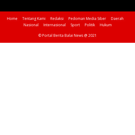
Home
Tentang Kami
Redaksi
Pedoman Media Siber
Daerah
Nasional
Internasional
Sport
Politik
Hukum
© Portal Berita Balai News @ 2021