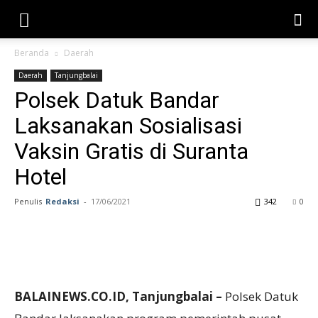
Beranda
Daerah
Daerah
Tanjungbalai
Polsek Datuk Bandar
Laksanakan Sosialisasi
Vaksin Gratis di Suranta
Hotel
Penulis
Redaksi
-
17/06/2021
342
0
BALAINEWS.CO.ID, Tanjungbalai –
Polsek Datuk