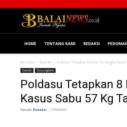
Balainews
HOME
TENTANG KAMI
REDAKSI
PEDOMAN
Beranda
Daerah
Poldasu Tetapkan 8 Polisi Tersangka Kasus
Daerah
Tanjungbalai
Poldasu Tetapkan 8 
Kasus Sabu 57 Kg T
Penulis
Redaksi
-
17/06/2021