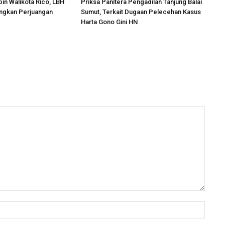
in Walikota Rico, LBH
Priksa Panitera Pengadilan Tanjung Balai
angkan Perjuangan
Sumut, Terkait Dugaan Pelecehan Kasus
Harta Gono Gini HN