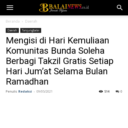
Beranda
Daerah
Daerah
Tanjungbalai
Mengisi di Hari Kemuliaan
Komunitas Bunda Soleha
Berbagi Takzil Gratis Setiap
Hari Jum’at Selama Bulan
Ramadhan
Penulis
Redaksi
-
09/05/2021
514
0