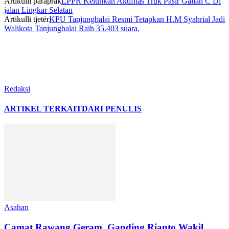
Artikulli paraprak
LPPR Keluhkan Aktifitas Truk Pasir Galian C Di
jalan Lingkar Selatan
Artikulli tjetër
KPU Tanjungbalai Resmi Tetapkan H.M Syahrial Jadi
Walikota Tanjungbalai Raih 35.403 suara.
Redaksi
ARTIKEL TERKAIT
DARI PENULIS
Asahan
Camat Rawang Geram, Ganding Rianto Wakil