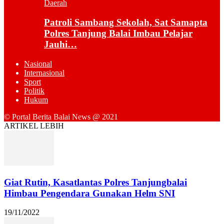
Daerah
Patroli Sambang Sekolah, Sat Samapta
Polres Tanjung Balai Imbau Pelajar
Jauhi…
Nasional
Internasional
Sport
Politik
Hukum
© Portal Berita Balai News @ 2021
ARTIKEL LEBIH
Giat Rutin, Kasatlantas Polres Tanjungbalai
Himbau Pengendara Gunakan Helm SNI
19/11/2022