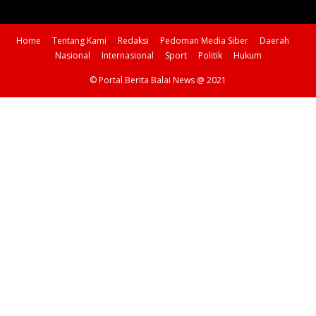
Home
Tentang Kami
Redaksi
Pedoman Media Siber
Daerah
Nasional
Internasional
Sport
Politik
Hukum
© Portal Berita Balai News @ 2021