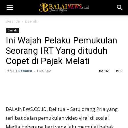
Beranda
Daerah
Daerah
Ini Wajah Pelaku Pemukulan
Seorang IRT Yang dituduh
Copet di Pajak Melati
Penulis
Redaksi
-
11/02/2021
563
0
BALAINEWS.CO.ID, Delitua – Satu orang Pria yang
terlibat dalan pemukulan video viral di sosial
Media beberapa hari yang lalu memulai babak