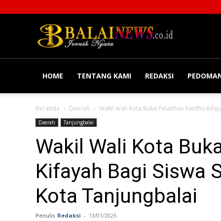
Balainews
HOME
TENTANG KAMI
REDAKSI
PEDOMAN
Beranda
Daerah
Wakil Wali Kota Buka Pelatihan Fardhu Kifay
Daerah
Tanjungbalai
Wakil Wali Kota Buk
Kifayah Bagi Siswa 
Kota Tanjungbalai
Penulis
Redaksi
-
13/01/2026