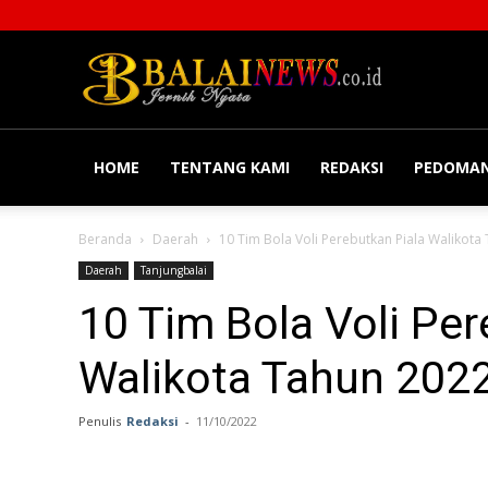
Balainews
HOME
TENTANG KAMI
REDAKSI
PEDOMAN
Beranda
Daerah
10 Tim Bola Voli Perebutkan Piala Walikota
Daerah
Tanjungbalai
10 Tim Bola Voli Per
Walikota Tahun 202
Penulis
Redaksi
-
11/10/2022