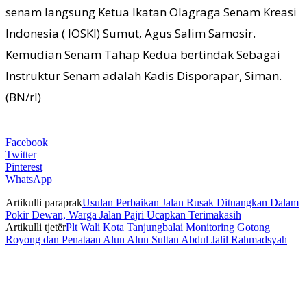
senam langsung Ketua Ikatan Olagraga Senam Kreasi
Indonesia ( IOSKI) Sumut, Agus Salim Samosir.
Kemudian Senam Tahap Kedua bertindak Sebagai
Instruktur Senam adalah Kadis Disporapar, Siman.
(BN/rl)
Facebook
Twitter
Pinterest
WhatsApp
Artikulli paraprak
Usulan Perbaikan Jalan Rusak Dituangkan Dalam
Pokir Dewan, Warga Jalan Pajri Ucapkan Terimakasih
Artikulli tjetër
Plt Wali Kota Tanjungbalai Monitoring Gotong
Royong dan Penataan Alun Alun Sultan Abdul Jalil Rahmadsyah