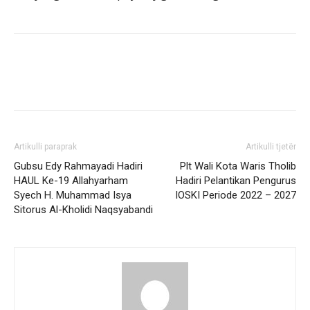
Artikulli paraprak
Artikulli tjetër
Gubsu Edy Rahmayadi Hadiri
Plt Wali Kota Waris Tholib
HAUL Ke-19 Allahyarham
Hadiri Pelantikan Pengurus
Syech H. Muhammad Isya
IOSKI Periode 2022 – 2027
Sitorus Al-Kholidi Naqsyabandi