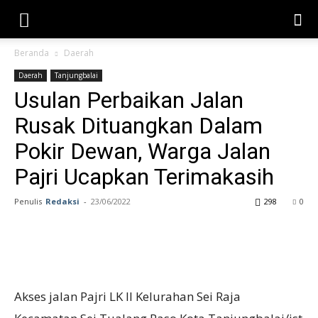
Beranda
Daerah
Daerah
Tanjungbalai
Usulan Perbaikan Jalan
Rusak Dituangkan Dalam
Pokir Dewan, Warga Jalan
Pajri Ucapkan Terimakasih
Penulis
Redaksi
-
23/06/2022
298
0
Akses jalan Pajri LK II Kelurahan Sei Raja