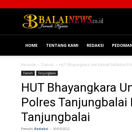
Balainews
HOME
TENTANG KAMI
REDAKSI
PEDOMAN
Beranda
Daerah
HUT Bhayangkara Unit Kamsel Satlantas Pol
Daerah
Tanjungbalai
HUT Bhayangkara Un
Polres Tanjungbalai
Tanjungbalai
Penulis
Redaksi
-
30/05/2022