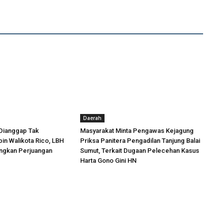
Daerah
Dianggap Tak
Masyarakat Minta Pengawas Kejagung
in Walikota Rico, LBH
Priksa Panitera Pengadilan Tanjung Balai
angkan Perjuangan
Sumut, Terkait Dugaan Pelecehan Kasus
Harta Gono Gini HN