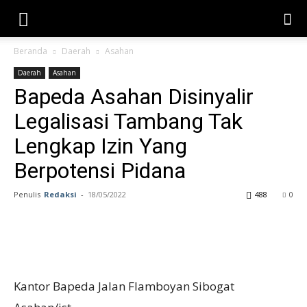
Beranda
Daerah
Asahan
Daerah
Asahan
Bapeda Asahan Disinyalir
Legalisasi Tambang Tak
Lengkap Izin Yang
Berpotensi Pidana
Penulis
Redaksi
-
18/05/2022
488
0
Kantor Bapeda Jalan Flamboyan Sibogat