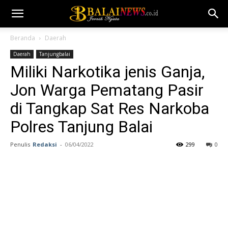
Beranda
Daerah
Daerah
Tanjungbalai
Miliki Narkotika jenis Ganja,
Jon Warga Pematang Pasir
di Tangkap Sat Res Narkoba
Polres Tanjung Balai
Penulis
Redaksi
-
06/04/2022
299
0