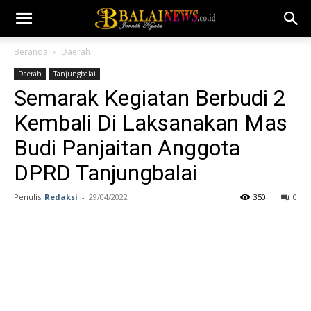
Beranda
Daerah
Daerah
Tanjungbalai
Semarak Kegiatan Berbudi 2
Kembali Di Laksanakan Mas
Budi Panjaitan Anggota
DPRD Tanjungbalai
Penulis
Redaksi
-
29/04/2022
350
0