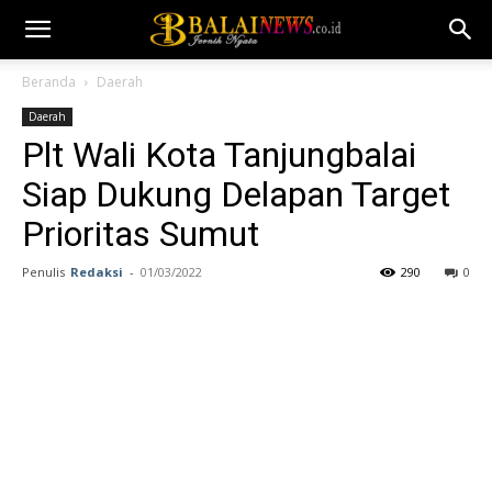
Beranda
Daerah
Daerah
Plt Wali Kota Tanjungbalai
Siap Dukung Delapan Target
Prioritas Sumut
Penulis
Redaksi
-
01/03/2022
290
0