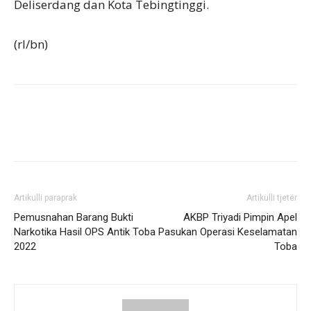
Deliserdang dan Kota Tebingtinggi.
(rl/bn)
Artikulli paraprak
Artikulli tjetër
Pemusnahan Barang Bukti
AKBP Triyadi Pimpin Apel
Narkotika Hasil OPS Antik Toba
Pasukan Operasi Keselamatan
2022
Toba