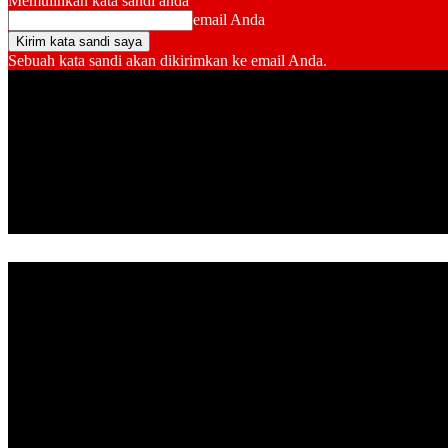
Memulihkan kata sandi anda
email Anda
Sebuah kata sandi akan dikirimkan ke email Anda.