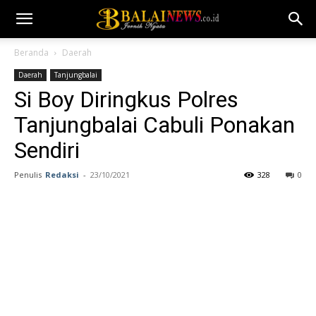
Beranda
Daerah
Daerah
Tanjungbalai
Si Boy Diringkus Polres
Tanjungbalai Cabuli Ponakan
Sendiri
Penulis
Redaksi
-
23/10/2021
328
0