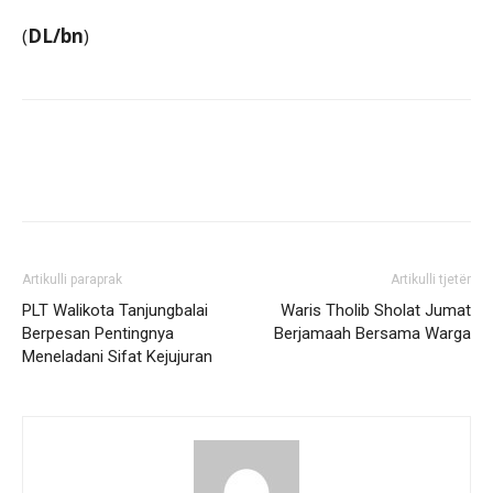
(
DL/bn
)
Artikulli paraprak
Artikulli tjetër
PLT Walikota Tanjungbalai
Waris Tholib Sholat Jumat
Berpesan Pentingnya
Berjamaah Bersama Warga
Meneladani Sifat Kejujuran