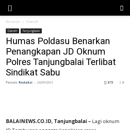
Beranda
Daerah
Daerah
Tanjungbalai
Humas Poldasu Benarkan
Penangkapan JD Oknum
Polres Tanjungbalai Terlibat
Sindikat Sabu
Penulis
Redaksi
-
26/09/2021
873
0
BALAINEWS.CO.ID, Tanjungbalai –
Lagi oknum