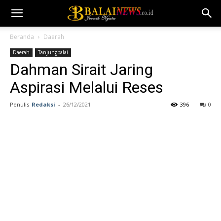
Beranda
Daerah
Daerah
Tanjungbalai
Dahman Sirait Jaring
Aspirasi Melalui Reses
Penulis
Redaksi
-
26/12/2021
396
0