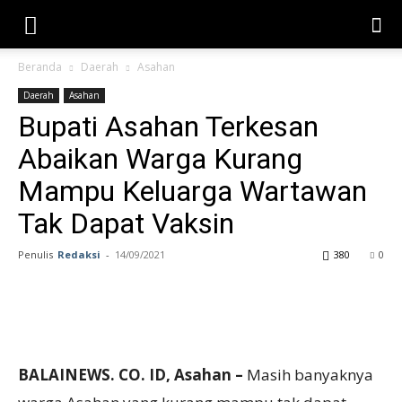
Beranda
Daerah
Asahan
Daerah
Asahan
Bupati Asahan Terkesan
Abaikan Warga Kurang
Mampu Keluarga Wartawan
Tak Dapat Vaksin
Penulis
Redaksi
-
14/09/2021
380
0
BALAINEWS. CO. ID, Asahan –
Masih banyaknya