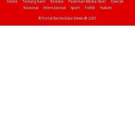
Home
Tentang Kami
Redaksi
Pedoman Media Siber
Daerah
Nasional
Internasional
Sport
Politik
Hukum
© Portal Berita Balai News @ 2021