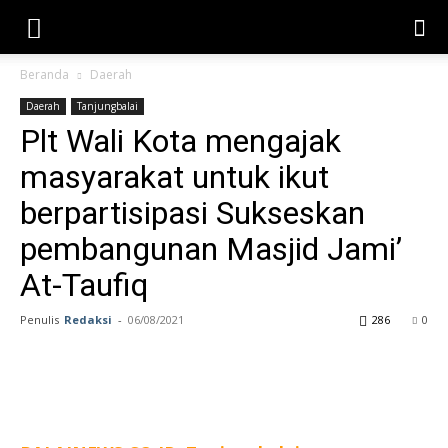
Beranda
Daerah
Daerah
Tanjungbalai
Plt Wali Kota mengajak
masyarakat untuk ikut
berpartisipasi Sukseskan
pembangunan Masjid Jami’
At-Taufiq
Penulis
Redaksi
-
06/08/2021
286
0