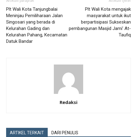
Artikulli paraprak
Artikulli tjetër
Plt Wali Kota Tanjungbalai
Plt Wali Kota mengajak
Meninjau Pemiliharaan Jalan
masyarakat untuk ikut
Singosari yang berada di
berpartisipasi Sukseskan
Kelurahan Gading dan
pembangunan Masjid Jami’ At-
Kelurahan Pahang, Kecamatan
Taufiq
Datuk Bandar
Redaksi
ARTIKEL TERKAIT
DARI PENULIS