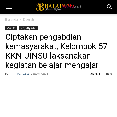
Beranda
Daerah
Daerah
Tanjungbalai
Ciptakan pengabdian
kemasyarakat, Kelompok 57
KKN UINSU laksanakan
kegiatan belajar mengajar
Penulis
Redaksi
-
06/08/2021
371
0