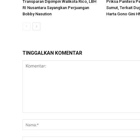
Transparan Dipimpin Walikota Rico, LBH
Priksa Panitera P
RI Nusantara Sayangkan Perjuangan
Sumut, Terkait D
Bobby Nasution
Harta Gono Gini H
TINGGALKAN KOMENTAR