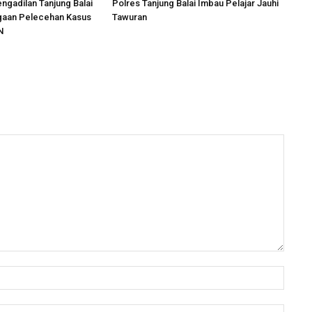
engadilan Tanjung Balai
Polres Tanjung Balai Imbau Pelajar Jauhi
ugaan Pelecehan Kasus
Tawuran
N