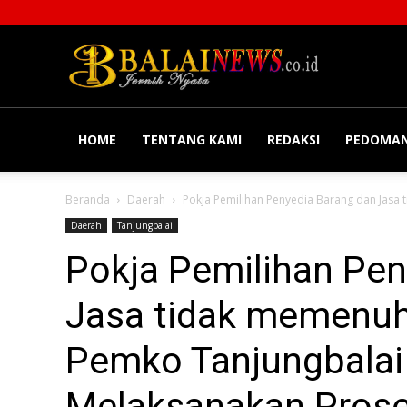
Balainews
HOME
TENTANG KAMI
REDAKSI
PEDOMAN
Beranda
Daerah
Pokja Pemilihan Penyedia Barang dan Jasa t
Daerah
Tanjungbalai
Pokja Pemilihan Pen
Jasa tidak memenuhi 
Pemko Tanjungbalai 
Melaksanakan Prose