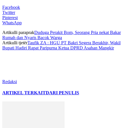
Facebook
Twitter
Pinterest
WhatsApp
Artikulli paraprak
Duduga Perakit Bom, Seorang Pria nekat Bakar
Rumah dan Nyaris Bacok Warga
Artikulli tjetër
Taufik ZA : HGU PT Bakri Segera Berakhir, Wakil
Bupati Hadiri Rapat Paripurna Ketua DPRD Asahan Mangkir
Redaksi
ARTIKEL TERKAIT
DARI PENULIS