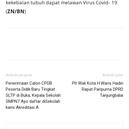
kekebalan tubuh dapat melawan Virus Covid- 19.
(
ZN/BN
)
Artikulli paraprak
Artikulli tjetër
Penerimaan Calon CPDB
Plt Wali Kota H.Waris Hadiri
Peserta Didik Baru Tingkat
Rapat Paripurna DPRD
SLTP di Buka, Kepala Sekolah
Tanjungbalai
SMPN7 Ayo daftar diSekolah
kami Akreditasi A