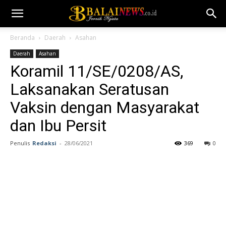
Beranda
Daerah
Asahan
Daerah
Asahan
Koramil 11/SE/0208/AS,
Laksanakan Seratusan
Vaksin dengan Masyarakat
dan Ibu Persit
Penulis
Redaksi
-
28/06/2021
369
0