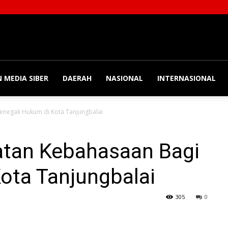
 MEDIA SIBER
DAERAH
NASIONAL
INTERNASIONAL
enegak Hukum di Kota Tanjungbalai
tan Kebahasaan Bagi
ota Tanjungbalai
305
0