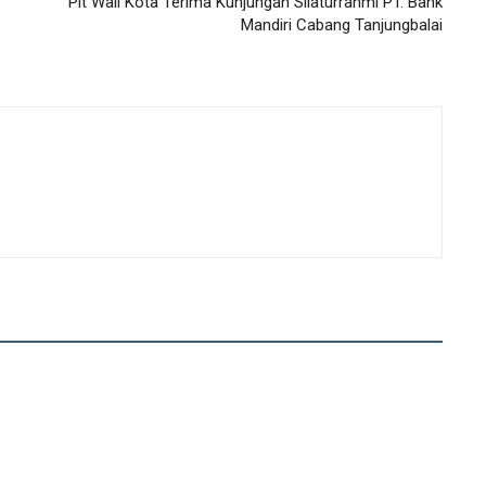
Plt Wali Kota Terima Kunjungan Silaturrahmi PT. Bank
Mandiri Cabang Tanjungbalai