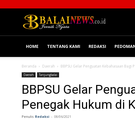
Balainews
HOME
TENTANG KAMI
REDAKSI
PEDOMAN
Beranda
Daerah
BBPSU Gelar Penguatan Kebahasaan Bagi P
Daerah
Tanjungbalai
BBPSU Gelar Pengua
Penegak Hukum di K
Penulis
Redaksi
-
08/06/2021