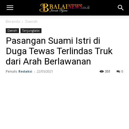
Beranda
Daerah
Daerah
Tanjungbalai
Pasangan Suami Istri di
Duga Tewas Terlindas Truk
dari Arah Berlawanan
Penulis
Redaksi
-
22/05/2021
351
0