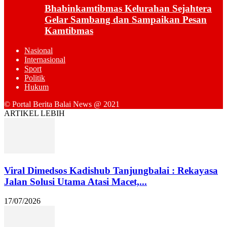
Bhabinkamtibmas Kelurahan Sejahtera
Gelar Sambang dan Sampaikan Pesan
Kamtibmas
Nasional
Internasional
Sport
Politik
Hukum
© Portal Berita Balai News @ 2021
ARTIKEL LEBIH
Viral Dimedsos Kadishub Tanjungbalai : Rekayasa
Jalan Solusi Utama Atasi Macet,...
17/07/2026