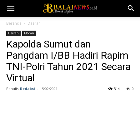
Beranda
Daerah
Daerah
Medan
Kapolda Sumut dan
Pangdam I/BB Hadiri Rapim
TNI-Polri Tahun 2021 Secara
Virtual
Penulis
Redaksi
-
15/02/2021
314
0