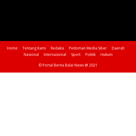
Home
Tentang Kami
Redaksi
Pedoman Media Siber
Daerah
Nasional
Internasional
Sport
Politik
Hukum
© Portal Berita Balai News @ 2021