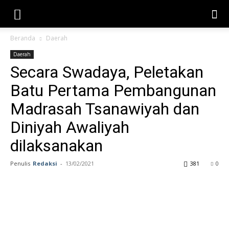
Beranda
Daerah
Daerah
Secara Swadaya, Peletakan
Batu Pertama Pembangunan
Madrasah Tsanawiyah dan
Diniyah Awaliyah
dilaksanakan
Penulis
Redaksi
-
13/02/2021
381
0