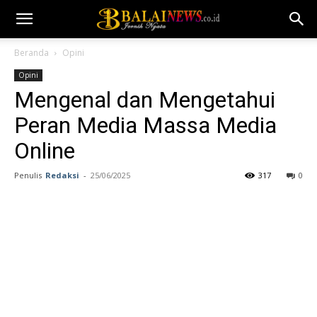
Beranda
Opini
Opini
Mengenal dan Mengetahui
Peran Media Massa Media
Online
Penulis
Redaksi
-
25/06/2025
317
0