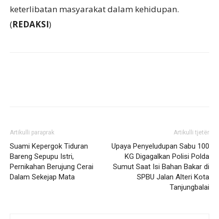
keterlibatan masyarakat dalam kehidupan.
(
REDAKSI
)
Artikulli paraprak
Artikulli tjetër
Suami Kepergok Tiduran
Upaya Penyeludupan Sabu 100
Bareng Sepupu Istri,
KG Digagalkan Polisi Polda
Pernikahan Berujung Cerai
Sumut Saat Isi Bahan Bakar di
Dalam Sekejap Mata
SPBU Jalan Alteri Kota
Tanjungbalai