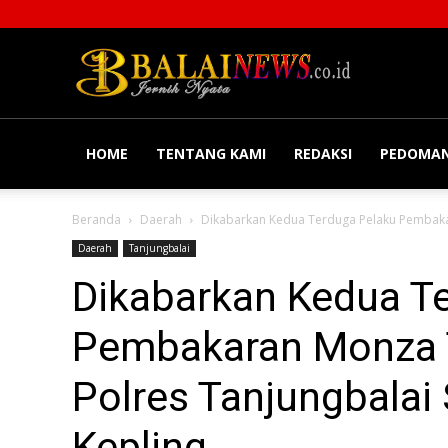
Balainews
HOME
TENTANG KAMI
REDAKSI
PEDOMAN
Beranda
Daerah
Dikabarkan Kedua Terduga Pelaku Pembakar
Daerah
Tanjungbalai
Dikabarkan Kedua T
Pembakaran Monza 
Polres Tanjungbalai
Kepling