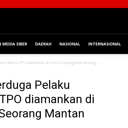
 MEDIA SIBER
DAERAH
NASIONAL
INTERNASIONAL
an Monza TPO diamankan di Polres Tanjungbalai Seorang...
erduga Pelaku
TPO diamankan di
 Seorang Mantan