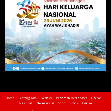
Home
Tentang Kami
Redaksi
Pedoman Media Siber
Daerah
Nasional
Internasional
Sport
Politik
Hukum