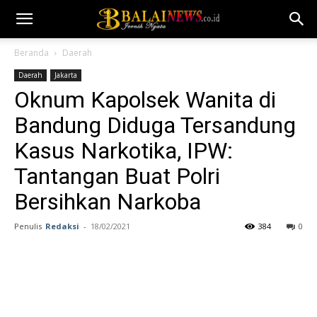
Beranda
Daerah
Daerah
Jakarta
Oknum Kapolsek Wanita di
Bandung Diduga Tersandung
Kasus Narkotika, IPW:
Tantangan Buat Polri
Bersihkan Narkoba
Penulis
Redaksi
-
18/02/2021
384
0