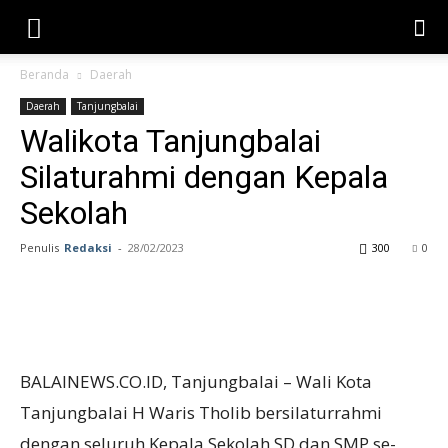
Beranda
Daerah
Daerah
Tanjungbalai
Walikota Tanjungbalai
Silaturahmi dengan Kepala
Sekolah
Penulis
Redaksi
-
28/02/2023
300
0
BALAINEWS.CO.ID, Tanjungbalai – Wali Kota
Tanjungbalai H Waris Tholib bersilaturrahmi
dengan seluruh Kepala Sekolah SD dan SMP se-