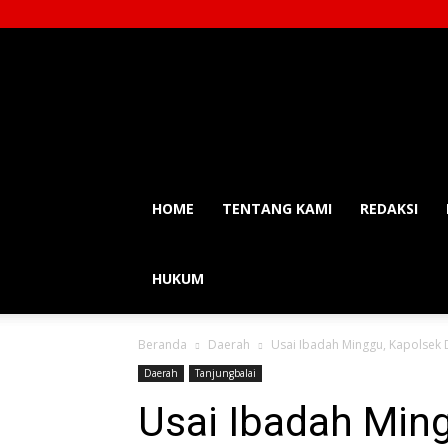
Balainews
HOME
TENTANG KAMI
REDAKSI
HUKUM
Beranda
Daerah
Usai Ibadah Minggu, Kapolsek 
Daerah
Tanjungbalai
Usai Ibadah Min