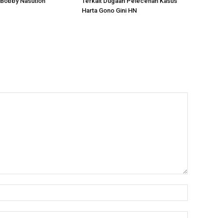
 Bobby Nasution
Terkait Dugaan Pelecehan Kasus
Harta Gono Gini HN