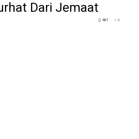
urhat Dari Jemaat
487
0