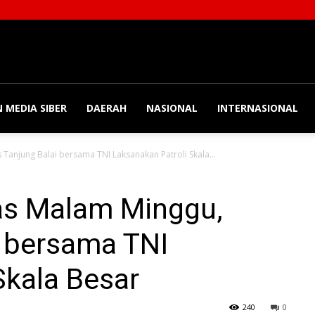
 MEDIA SIBER
DAERAH
NASIONAL
INTERNASIONAL
Tanjung Balai bersama TNI Laksanakan Patroli Skala...
as Malam Minggu,
i bersama TNI
Skala Besar
240
0