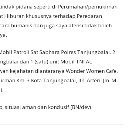
i tindak pidana seperti di Perumahan/pemukiman,
at Hiburan khususnya terhadap Peredaran
cara humanis dan juga saya atensi tidak boleh
ya.
bil Patroli Sat Sabhara Polres Tanjungbalai. 2
ungbalai dan 1 (satu) unit Mobil TNI AL
awan kejahatan diantaranya Wonder Women Cafe,
rman Km. 3 Kota Tanjungbalai, Jln. Arteri, Jln. M.
i.
b, situasi aman dan kondusif.(BN/dev)