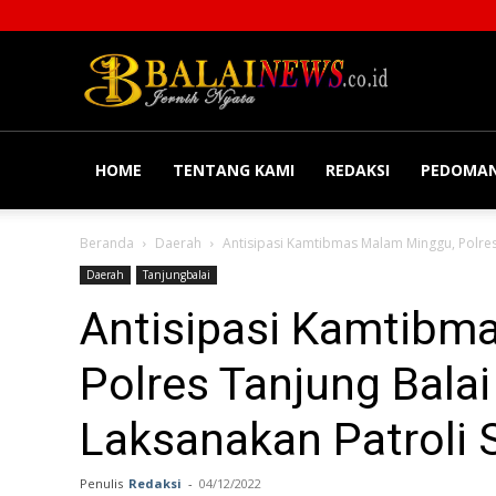
Balainews
HOME
TENTANG KAMI
REDAKSI
PEDOMAN
Beranda
Daerah
Antisipasi Kamtibmas Malam Minggu, Polres 
Daerah
Tanjungbalai
Antisipasi Kamtibm
Polres Tanjung Bala
Laksanakan Patroli 
Penulis
Redaksi
-
04/12/2022