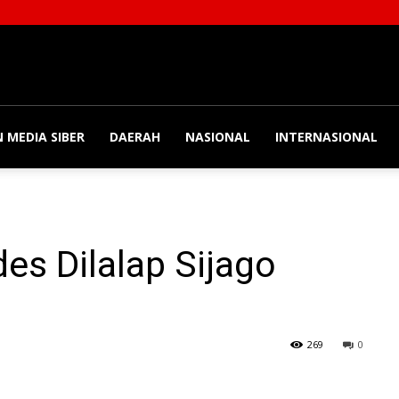
 MEDIA SIBER
DAERAH
NASIONAL
INTERNASIONAL
h
es Dilalap Sijago
269
0