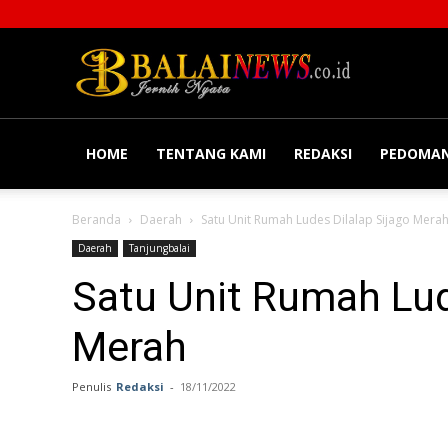
Balainews
HOME
TENTANG KAMI
REDAKSI
PEDOMAN
Beranda
Daerah
Satu Unit Rumah Ludes Dilalap Sijago Mera
Daerah
Tanjungbalai
Satu Unit Rumah Lud
Merah
Penulis
Redaksi
-
18/11/2022