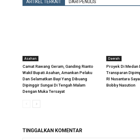
ARTIKEL TERKAIT
DARI PENULIS
Asahan
Daerah
Camat Rawang Geram, Ganding Rianto
Proyek Di Medan 
Wakil Bupati Asahan, Amankan Pelaku
Transparan Dipimp
Dan Selamatkan Bayi Yang Dibuang
RI Nusantara Say
Dipinggir Sungai Di Tengah Malam
Bobby Nasution
Dengan Muka Tersayat
TINGGALKAN KOMENTAR