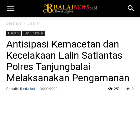
Beranda
Daerah
Daerah
Tanjungbalai
Antisipasi Kemacetan dan
Kecelakaan Lalin Satlantas
Polres Tanjungbalai
Melaksanakan Pengamanan
Penulis
Redaksi
-
06/09/2022
252
0